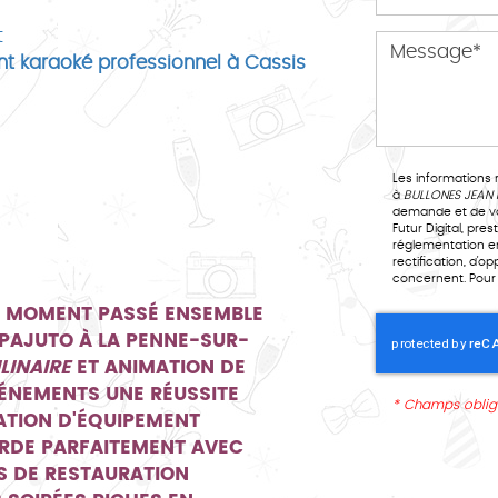
t
nt karaoké professionnel à Cassis
Les informations r
à
BULLONES J
demande et de vo
Futur Digital, prestataire de BU
réglementation e
rectification, d'
concernent. Pour 
E MOMENT PASSÉ ENSEMBLE
 PAJUTO À LA PENNE-SUR-
LINAIRE
ET ANIMATION DE
VÉNEMENTS UNE RÉUSSITE
*
Champs oblig
ATION D'ÉQUIPEMENT
RDE PARFAITEMENT AVEC
S DE RESTAURATION