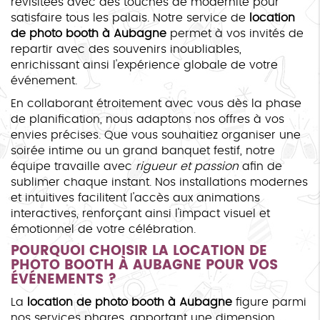
revisitées avec des touches de modernité pour
satisfaire tous les palais. Notre service de
location
de photo booth à Aubagne
permet à vos invités de
repartir avec des souvenirs inoubliables,
enrichissant ainsi l'expérience globale de votre
événement.
En collaborant étroitement avec vous dès la phase
de planification, nous adaptons nos offres à vos
envies précises. Que vous souhaitiez organiser une
soirée intime ou un grand banquet festif, notre
équipe travaille avec
rigueur et passion
afin de
sublimer chaque instant. Nos installations modernes
et intuitives facilitent l'accès aux animations
interactives, renforçant ainsi l'impact visuel et
émotionnel de votre célébration.
POURQUOI CHOISIR LA
LOCATION DE
PHOTO BOOTH À AUBAGNE
POUR VOS
ÉVÉNEMENTS ?
La
location de photo booth à Aubagne
figure parmi
nos services phares, apportant une dimension