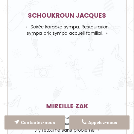
SCHOUKROUN JACQUES
Soirée karaoke sympa. Restauration
sympa prix sympa accueil familial.
MIREILLE ZAK
Excellent endroit pour chanter et faire la
Contactez-nous
Appelez-nous
fête. Ambiance conviviale. On s y sent bien.
J y retourne sans problème